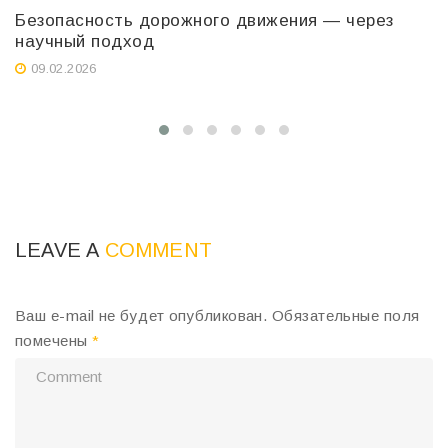
Безопасность дорожного движения — через
В
научный подход
с
д
09.02.2026
LEAVE A
COMMENT
Ваш e-mail не будет опубликован.
Обязательные поля
помечены
*