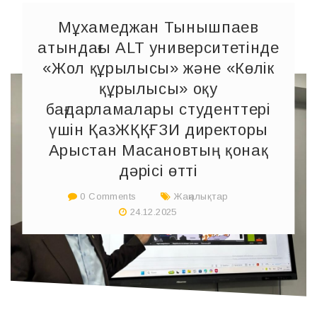
Мұхамеджан Тынышпаев
атындағы ALT университетінде
«Жол құрылысы» және «Көлік
құрылысы» оқу
бағдарламалары студенттері
үшін ҚазЖҚҚҒЗИ директоры
Арыстан Масановтың қонақ
дәрісі өтті
0 Comments
Жаңалықтар
24.12.2025