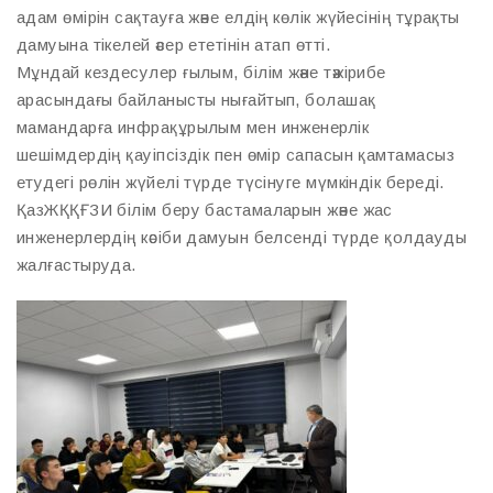
адам өмірін сақтауға және елдің көлік жүйесінің тұрақты
дамуына тікелей әсер ететінін атап өтті.
Мұндай кездесулер ғылым, білім және тәжірибе
арасындағы байланысты нығайтып, болашақ
мамандарға инфрақұрылым мен инженерлік
шешімдердің қауіпсіздік пен өмір сапасын қамтамасыз
етудегі рөлін жүйелі түрде түсінуге мүмкіндік береді.
ҚазЖҚҚҒЗИ білім беру бастамаларын және жас
инженерлердің кәсіби дамуын белсенді түрде қолдауды
жалғастыруда.