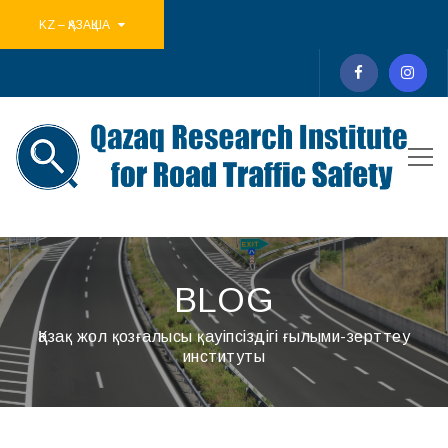
KZ – ҚАЗАҚША
BLOG
Қазақ жол қозғалысы қауіпсіздігі ғылыми-зерттеу
институты