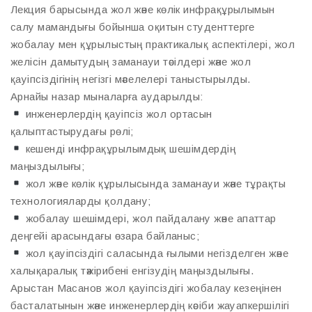
Лекция барысында жол және көлік инфрақұрылымын
салу мамандығы бойынша оқитын студенттерге
жобалау мен құрылыстың практикалық аспектілері, жол
желісін дамытудың заманауи тәсілдері және жол
қауіпсіздігінің негізгі мәселелері таныстырылды.
Арнайы назар мыналарға аударылды:
инженерлердің қауіпсіз жол ортасын
қалыптастырудағы рөлі;
кешенді инфрақұрылымдық шешімдердің
маңыздылығы;
жол және көлік құрылысында заманауи және тұрақты
технологияларды қолдану;
жобалау шешімдері, жол пайдалану және апаттар
деңгейі арасындағы өзара байланыс;
жол қауіпсіздігі саласында ғылыми негізделген және
халықаралық тәжірибені енгізудің маңыздылығы.
Арыстан Масанов жол қауіпсіздігі жобалау кезеңінен
басталатынын және инженерлердің кәсіби жауапкершілігі