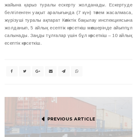
жайына қарыз туралы ескерту жолданады. Ескертуде
белгіленген уақыт аралығында (7 күн) төлем жасалмаса,
жүрізуші туралы ақпарат Көліктік бақылау инспекциясына
жолданып, 5 айлық есептік көрсеткіш мөлшерінде айыппұл
салынады. Заңды тұлғалар үшін бұл көрсеткіш – 10 айлық
есептік көрсеткіш.
PREVIOUS ARTICLE