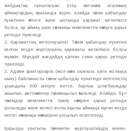
жабдықтар орналасқан. Егер автокөлік аталмыш
аймақтардың арасында жүріп, алайда төлем қабылдау
пунктінен өтпесе және шотында қаражат жеткіліксіз
болса, әр аймақ үшін төлемақы мемлекеттік нөмірге қарыз
ретінде тіркеледі.
2. Қаражаттың жетіспеушілігі. Төлем қабылдау пунктіне
келген кезде жүргізушінің қаражаты жеткіліксіз болуы
мүмкін. Мұндай жағдайда қалған сома қарыз ретінде
тіркеледі.
3. Адами факторларға (жол-көлік оқиғасы, қате жолаққа
шығу) байланысты төлем қабылдау пунктінде кептелістің
ұзындығы 300 метрге жетсе, барлық шлагбаумдар
ашылып, автокөліктер төлемақысыз өткізіледі. Алайда, бұл
төлемдер мемлекеттік тіркеу нөміріне қарыз ретінде
қосылады және келесі жолы ақылы аймаққа кірген кезде
негізгі төлемақы мөлшеріне қосылып есептеледі.
Қарызды уақтылы төлемеген жүргізушілердің мекен-