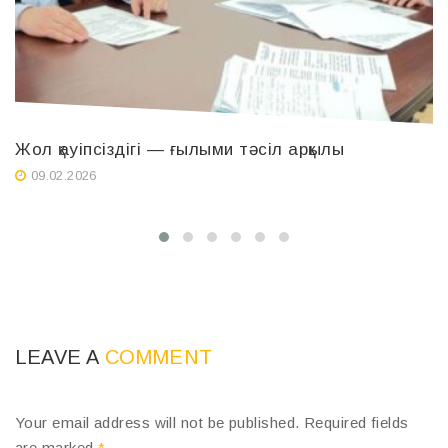
Жол қауіпсіздігі — ғылыми тәсіл арқылы
Қ
ө
09.02.2026
а
LEAVE A
COMMENT
Your email address will not be published.
Required fields
are marked
*