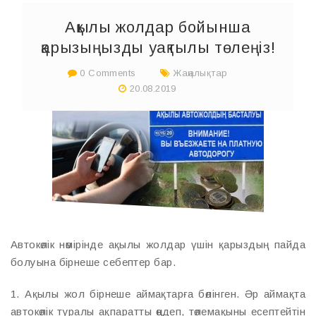
Ақылы жолдар бойынша
қарызыңызды уақтылы төлеңіз!
0 Comments
Жаңалықтар
20.08.2019
Автокөлік нөмірінде ақылы жолдар үшін қарыздың пайда
болуына бірнеше себептер бар.
1. Ақылы жол бірнеше аймақтарға бөлінген. Әр аймақта
автокөлік туралы ақпаратты өңдеп, төлемақыны есептейтін