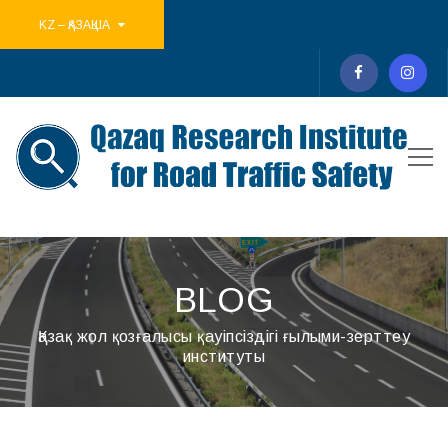
KZ – ҚАЗАҚША
BLOG
Қазақ жол қозғалысы қауіпсіздігі ғылыми-зерттеу
институты